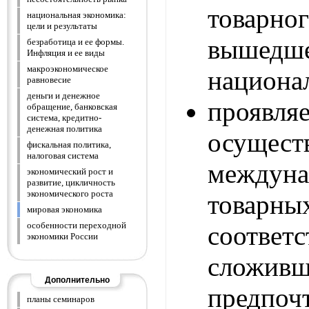
товарног
национальная экономика:
цели и результаты
выше
безработица и ее формы.
Инфляция и ее виды
макроэкономическое
национа
равновесие
деньги и денежное
проя
обращение, банковская
система, кредитно-
денежная политика
осущест
фискальная политика,
налоговая система
междуна
экономический рост и
развитие, цикличность
экономического роста
товарн
мировая экономика
особенности переходной
соотв
экономики России
сложив
Дополнительно
предпоч
планы семинаров