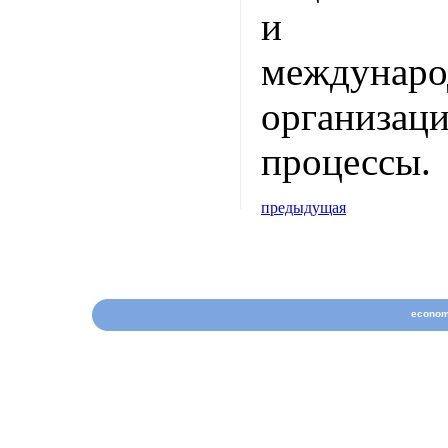
и воз
междунар
организа
процессы.
предыдущая
econom