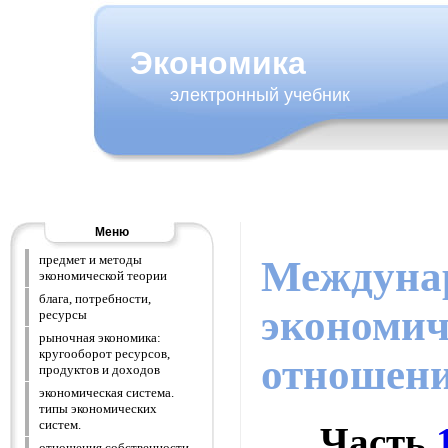
Экономика
электронный учебник
Меню
предмет и методы
Междуна
экономической теории
блага, потребности,
экономич
ресурсы
рыночная экономика:
кругооборот ресурсов,
отношен
продуктов и доходов
экономическая система.
типы экономических
систем.
Часть
отношения собственности