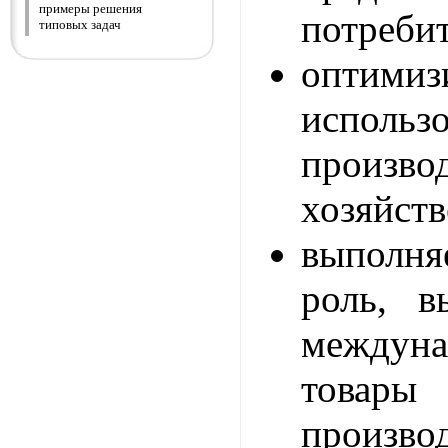
примеры решения
потребит
типовых задач
оптимиз
использ
произво
хозяйств
выполня
роль, в
междуна
тов
произво