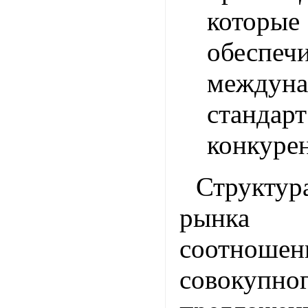
которые
обеспеч
междун
стандар
конкуре
Структ
рынка о
соотноше
совокупн