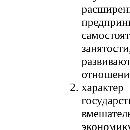
расшир
предприн
самостоя
занят
развива
отношени
характер
государст
вмеша
экономику