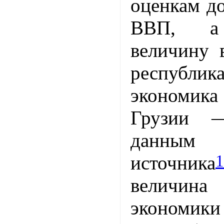
оценкам д
ВВП, а
величину 
республ
экономик
Грузии
данным
1
источника
величи
экономики