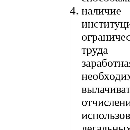
наличие
институц
ограниче
труда (
зарабо
необходи
вылачива
отчислен
использ
легальн