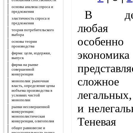
основы анализа спроса и
В дейс
предложения
эластичность спроса и
предложения
любая 
теория потребительского
выбора
особенн
основы теории
производства
эконом
фирма: цели, издержки,
выпуск
предста
фирма на рынке
совершенной
конкуренции
сложное 
монополия: рыночная
власть, определение цены
иобъема производства в
легальных
условиях чистой
монополии
и нелегал
рынки несовершенной
конкуренции:
монополистическая
Тенева
конкуренция, олигополия
общее равновесие и
несостоятельность рынка