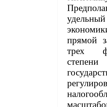
Предпол
удельны
экономик
прямой з
трех 
степени
государст
регулиро
налого
масштабо