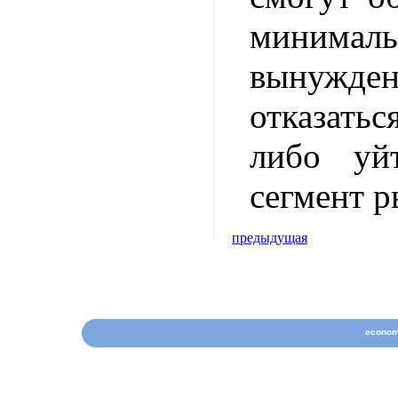
минималь
вынуж
отказать
либо уй
сегмент р
предыдущая
econom