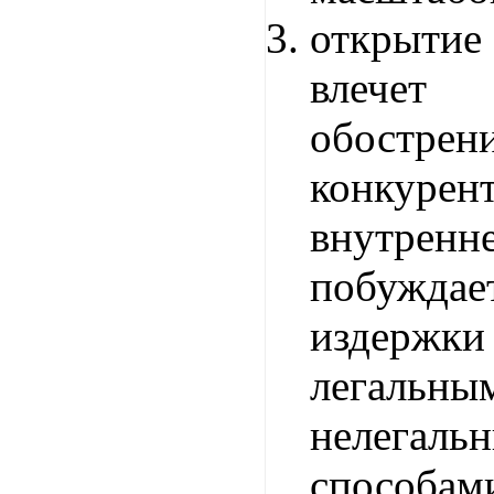
открыти
влече
обострен
конкурен
внутренн
побужд
изде
легаль
нелегаль
способам