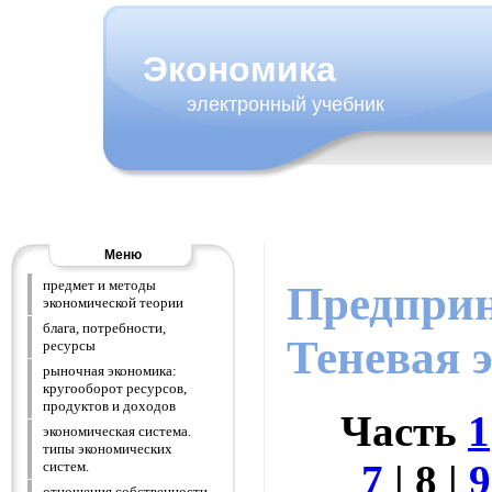
Экономика
электронный учебник
Меню
предмет и методы
Предприн
экономической теории
блага, потребности,
Теневая 
ресурсы
рыночная экономика:
кругооборот ресурсов,
продуктов и доходов
Часть
1
экономическая система.
типы экономических
7
| 8
|
9
систем.
отношения собственности