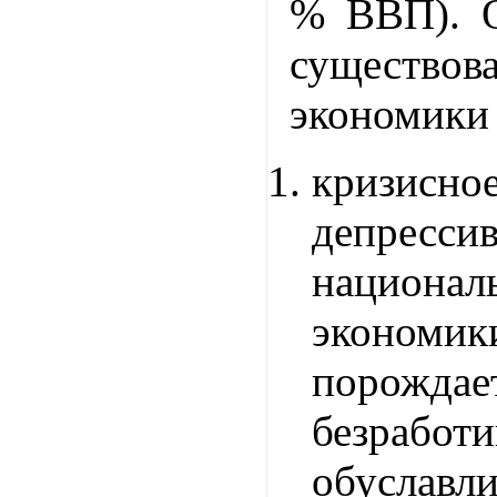
% ВВП). 
существо
экономики
кризи
депресси
национал
экономи
порож
безра
обуславли