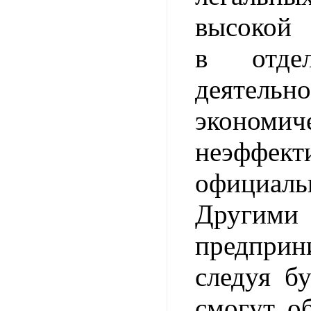
высокой 
в отде
деяте
экономич
неэффект
официаль
Другим
предприн
следуя бу
смогут о