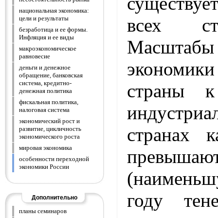
существует
национальная экономика:
всех ст
цели и результаты
безработица и ее формы.
Инфляция и ее виды
Масшта
макроэкономическое
равновесие
экономик
деньги и денежное
обращение, банковская
система, кредитно-
страны 
денежная политика
фискальная политика,
индустри
налоговая система
экономический рост и
странах 
развитие, цикличность
экономического роста
мировая экономика
превыш
особенности переходной
экономики России
(наименьш
году тен
Дополнительно
планы семинаров