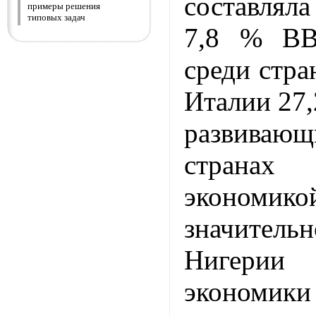
составля
примеры решения
типовых задач
7,8 % ВВ
среди стр
Италии 27,2
развивающ
странах 
экономи
значитель
Нигерии 
экономик