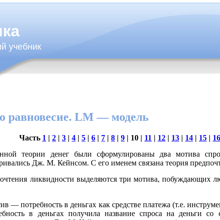
ика
й учебник
го равновесие. LM — модель
Часть
1
|
2
|
3
|
4
|
5
|
6
|
7
|
8
|
9
| 10
|
11
|
12
|
13
|
14
|
15
|
1
енной теории денег были сформулированы два мотива спро
ривались Дж. М. Кейнсом. С его именем связана теория предпоч
очтения ликвидности выделяются три мотива, побуждающих лю
в — потребность в деньгах как средстве платежа (т.е. инструм
ребность в деньгах получила название спроса на деньги со