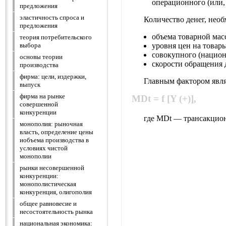
операционного (или,
предложения
эластичность спроса и
Количество денег, необ
предложения
объема товарной мас
теория потребительского
уровня цен на товары
выбора
совокупного (национ
основы теории
скорости обращения 
производства
фирма: цели, издержки,
Главным фактором явля
выпуск
фирма на рынке
M
Dt
= f [Y (+)],
совершенной
конкуренции
где M
Dt
— трансакцион
монополия: рыночная
власть, определение цены
иобъема производства в
условиях чистой
монополии
рынки несовершенной
конкуренции:
монополистическая
конкуренция, олигополия
общее равновесие и
несостоятельность рынка
национальная экономика: