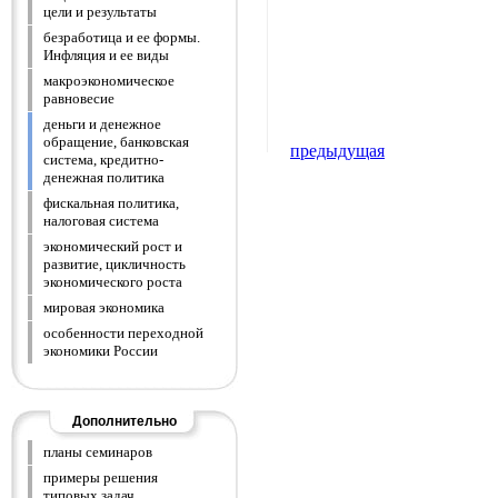
цели и результаты
безработица и ее формы.
Инфляция и ее виды
макроэкономическое
равновесие
деньги и денежное
обращение, банковская
предыдущая
система, кредитно-
денежная политика
фискальная политика,
налоговая система
экономический рост и
развитие, цикличность
экономического роста
мировая экономика
особенности переходной
экономики России
Дополнительно
планы семинаров
примеры решения
типовых задач