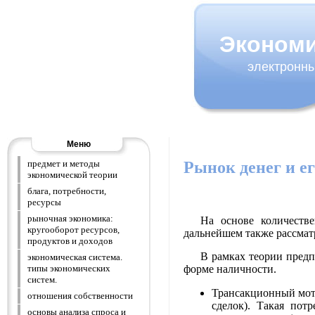
Эконом
электронны
Меню
Рынок денег и е
предмет и методы
экономической теории
блага, потребности,
ресурсы
рыночная экономика:
На основе количеств
кругооборот ресурсов,
дальнейшем также рассмат
продуктов и доходов
В рамках теории предп
экономическая система.
форме наличности.
типы экономических
систем.
Трансакционный моти
отношения собственности
сделок). Такая пот
основы анализа спроса и