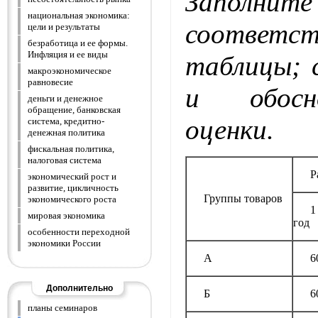
Заполните
национальная экономика:
соответс
цели и результаты
безработица и ее формы.
Инфляция и ее виды
таблицы; 
макроэкономическое
равновесие
и обосн
деньги и денежное
обращение, банковская
оценки.
система, кредитно-
денежная политика
фискальная политика,
налоговая система
Р
экономический рост и
развитие, цикличность
Группы товаров
экономического роста
мировая экономика
год
особенности переходной
экономики России
А
6
Дополнительно
Б
6
планы семинаров