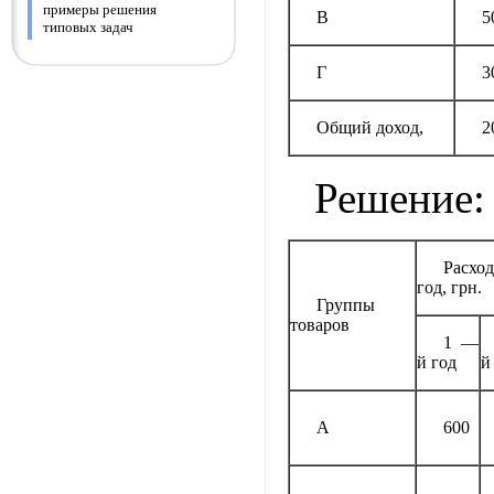
примеры решения
В
5
типовых задач
Г
3
Общий доход,
2
Решение:
Расход
год, грн.
Группы
товаров
1 —
й год
й
А
600