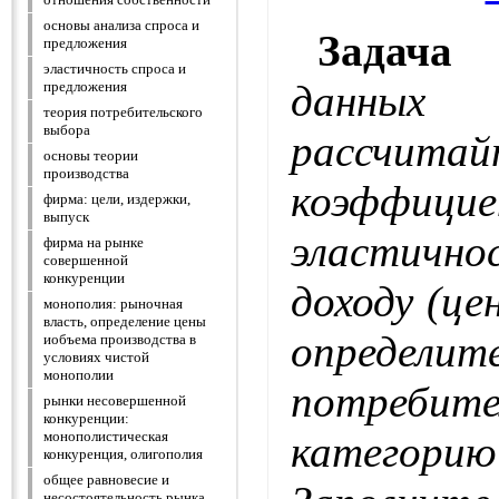
основы анализа спроса и
Задача
предложения
эластичность спроса и
данны
предложения
теория потребительского
выбора
рассчитай
основы теории
производства
коэффици
фирма: цели, издержки,
выпуск
эластичн
фирма на рынке
совершенной
конкуренции
доходу (це
монополия: рыночная
власть, определение цены
определит
иобъема производства в
условиях чистой
монополии
потребите
рынки несовершенной
конкуренции:
катего
монополистическая
конкуренция, олигополия
общее равновесие и
несостоятельность рынка