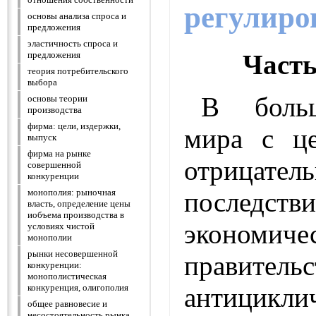
регулиро
основы анализа спроса и
предложения
эластичность спроса и
Част
предложения
теория потребительского
выбора
В больш
основы теории
производства
фирма: цели, издержки,
мира с ц
выпуск
фирма на рынке
отрицател
совершенной
конкуренции
последств
монополия: рыночная
власть, определение цены
иобъема производства в
экономич
условиях чистой
монополии
рынки несовершенной
правитель
конкуренции:
монополистическая
антицикли
конкуренция, олигополия
общее равновесие и
несостоятельность рынка