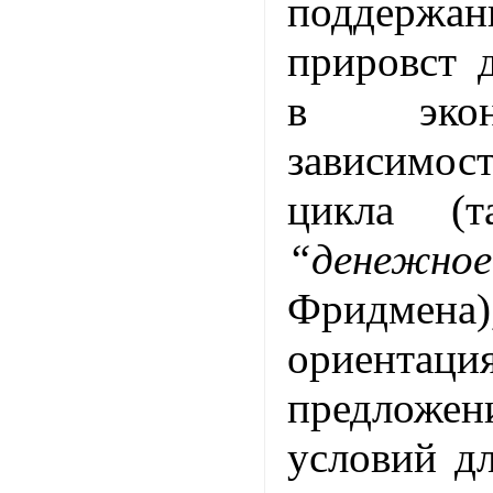
поддержан
прировст 
в экон
зависимо
цикла (т
“денежно
Фридмен
ориен
предложе
условий д