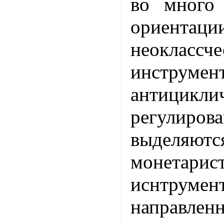
во много 
ориен
неоклассче
инструмен
антицикли
регулиро
выделяют
монетарис
иснтрумен
направ