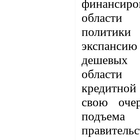
финанси
области
политики
экспанс
дешевых
област
кредитно
свою оче
подъе
правительс