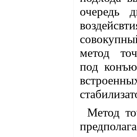
очередь д
возде
совокуп
метод то
под конъю
встроенны
стабилизат
Метод то
предполаг