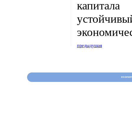
капитала
устойчив
экономичес
предыдущая
econom