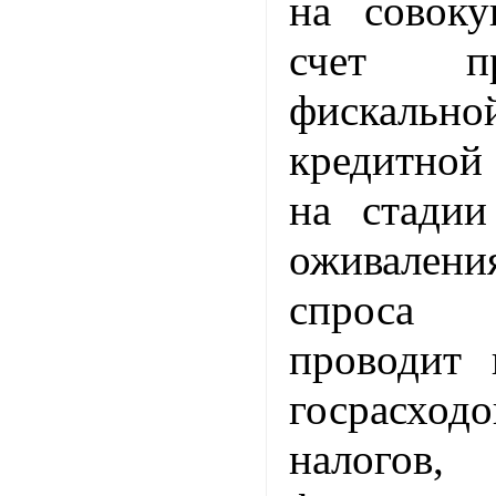
на совок
счет п
фискальн
кредитной
на стади
оживален
спроса п
проводит 
госрасход
налогов,