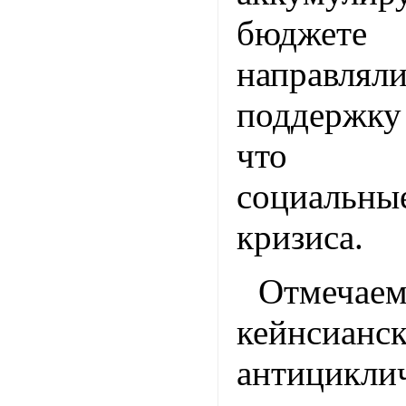
бюджет
направ
поддержк
что с
социальн
кризиса.
Отмечае
кейнсианс
антицикли