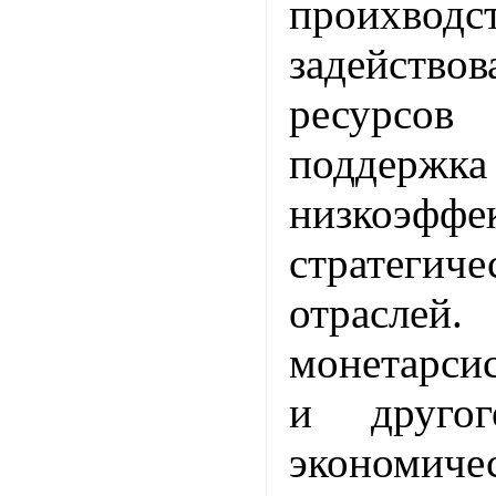
проихв
задейст
ресурсов
поддержка
низкоэфф
стратеги
отрасле
монетарси
и друго
экономиче