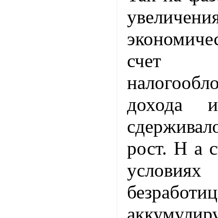
увелич
экономиче
счет пр
налогооб
дохода и
сдержива
рост. Н а 
услов
безработи
аккумули