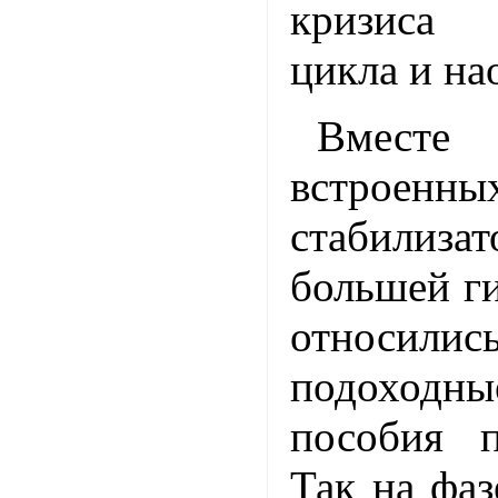
кризиса 
цикла и на
Вместе 
встроенны
стабилиз
большей г
относилис
подоход
пособия п
Так на фаз