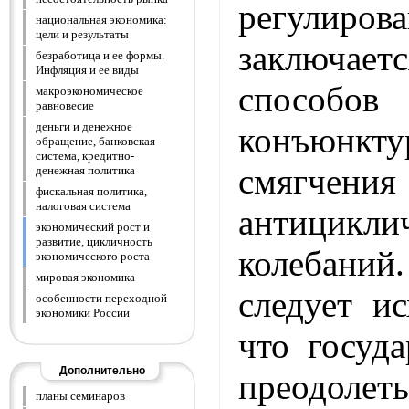
регули
национальная экономика:
цели и результаты
заключае
безработица и ее формы.
Инфляция и ее виды
способов 
макроэкономическое
равновесие
деньги и денежное
конъюнк
обращение, банковская
система, кредитно-
смягчения
денежная политика
фискальная политика,
налоговая система
антицикли
экономический рост и
развитие, цикличность
колебан
экономического роста
мировая экономика
следует ис
особенности переходной
экономики России
что госуд
Дополнительно
преодоле
планы семинаров