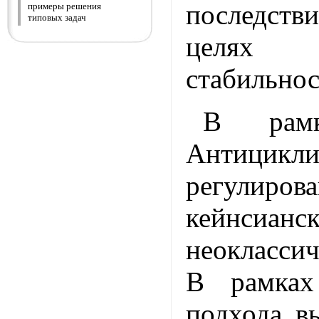
последств
примеры решения
типовых задач
целях 
стабильно
В рамк
Антицикли
регулиро
кейнс
неокласси
В рамках
подхода в