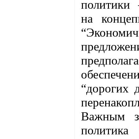
политики
на концеп
“Экономи
предложен
предполага
обеспече
“дорогих д
перенакопл
Важным з
политик