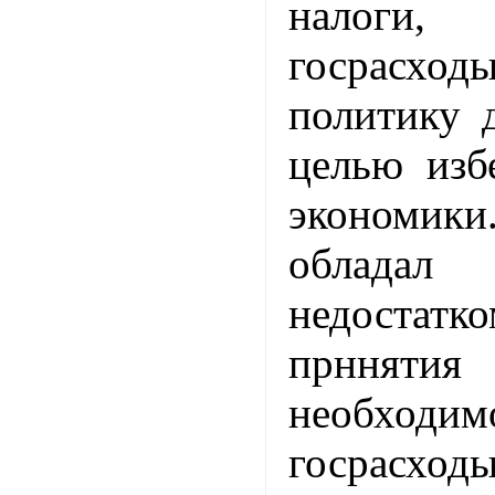
налоги
госрасхо
политику 
целью изб
экономики
обладал 
недостатк
прнняти
необходи
госрасхо