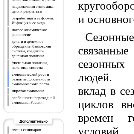
кругообор
национальная экономика:
цели и результаты
и основног
безработица и ее формы.
Инфляция и ее виды
макроэкономическое
Сезон
равновесие
деньги и денежное
связанны
обращение, банковская
система, кредитно-
денежная политика
сезонных
фискальная политика,
налоговая система
людей. 
экономический рост и
развитие, цикличность
экономического роста
вклад в се
мировая экономика
особенности переходной
циклов вн
экономики России
времен г
Дополнительно
условий
планы семинаров