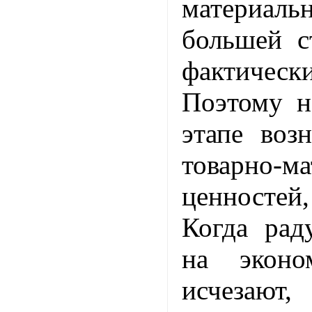
материаль
большей с
фактичес
Поэтому н
этапе воз
товарно-м
ценносте
Когда ра
на эконо
исчезают