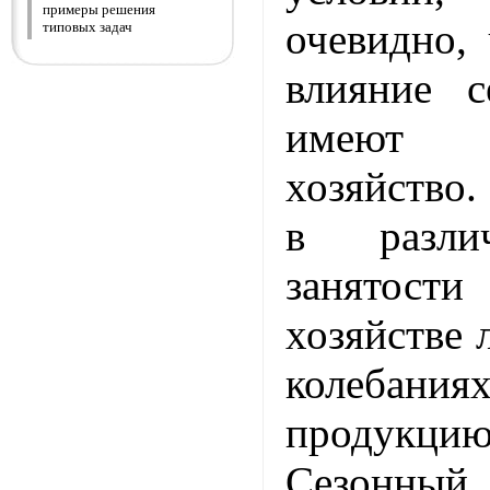
примеры решения
очевидно,
типовых задач
влияние 
имеют 
хозяйство.
в разли
занятост
хозяйстве 
колеба
продук
Сезон