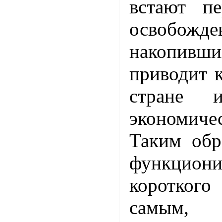
встают п
освобо
накопивших
приводит 
стране 
экономич
Таким обр
функциони
коротког
самым,