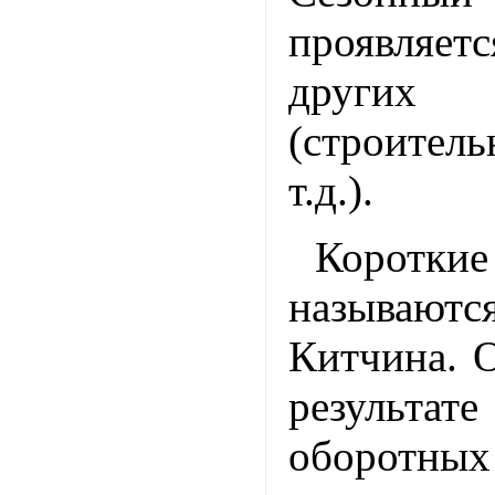
проявля
других
(строител
т.д.).
Корот
называю
Китчина. 
результа
оборотных