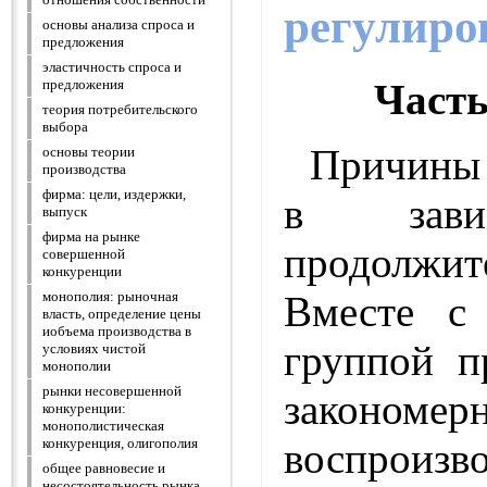
регулиро
основы анализа спроса и
предложения
эластичность спроса и
Част
предложения
теория потребительского
выбора
Причины 
основы теории
производства
фирма: цели, издержки,
в зави
выпуск
фирма на рынке
продолжит
совершенной
конкуренции
Вместе с
монополия: рыночная
власть, определение цены
иобъема производства в
группой п
условиях чистой
монополии
рынки несовершенной
закономер
конкуренции:
монополистическая
воспро
конкуренция, олигополия
общее равновесие и
несостоятельность рынка