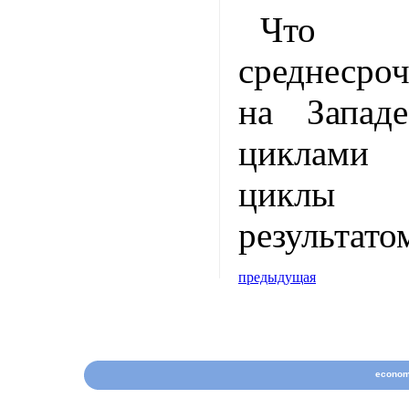
Что 
среднесро
на Запад
циклами 
циклы
результато
предыдущая
econom