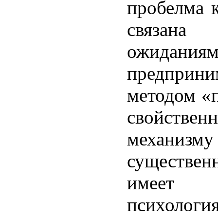
пробелма 
связана
ожидания
предпри
методом «
свойстве
механизму
существе
имеет 
психология