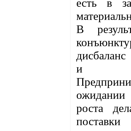
есть в за
материаль
В резуль
конъюнкт
дисбаланс
и пред
Предпр
ожидании 
роста де
постав