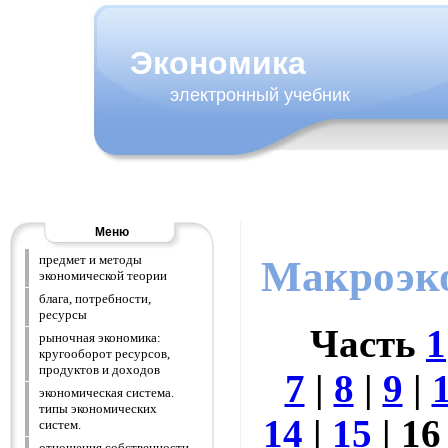
Экономика
электронный учебник
Меню
предмет и методы
Макроэк
экономической теории
блага, потребности,
ресурсы
Часть
1
рыночная экономика:
кругооборот ресурсов,
продуктов и доходов
7
|
8
|
9
|
экономическая система.
типы экономических
14
|
15
| 16
систем.
отношения собственности