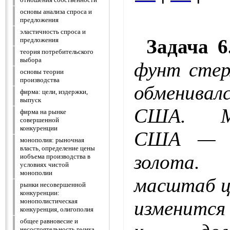
основы анализа спроса и
предложения
эластичность спроса и
Задача 6
предложения
теория потребительского
выбора
фунт стер
основы теории
производства
обменивал
фирма: цели, издержки,
выпуск
США. М
фирма на рынке
совершенной
конкуренции
США — 0
монополия: рыночная
власть, определение цены
золота.
иобъема производства в
условиях чистой
монополии
масштаб це
рынки несовершенной
конкуренции:
изменится
монополистическая
конкуренция, олигополия
общее равновесие и
несостоятельность рынка