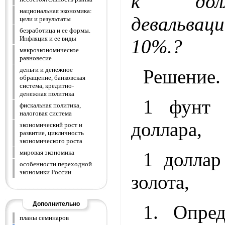
к долл
национальная экономика:
девальва
цели и результаты
безработица и ее формы.
Инфляция и ее виды
10%.?
макроэкономическое
равновесие
Решение.
деньги и денежное
обращение, банковская
система, кредитно-
денежная политика
1 фунт 
фискальная политика,
налоговая система
доллара,
экономический рост и
развитие, цикличность
экономического роста
1 доллар
мировая экономика
особенности переходной
экономики России
золота,
Дополнительно
1. Опре
планы семинаров