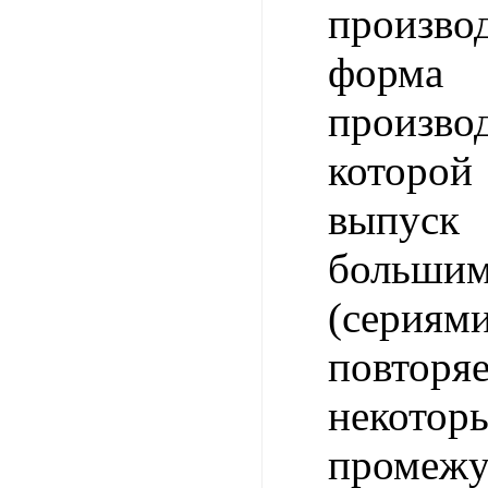
произ
форма 
произв
которой
выпус
больши
(сериями
повторя
некотор
промежу