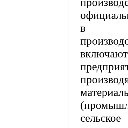
производ
официаль
в мат
производ
включаю
предпри
производ
материа
(промышл
сельско