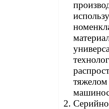
произво
использ
номенкл
материал
универс
техно
распро
тяжелом
машинос
Серийно