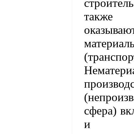
строитель
также 
оказываю
материа
(транспорт
Нематери
производ
(непроизв
сфера) вк
и пре