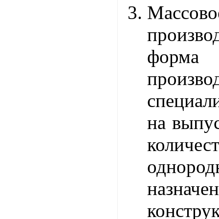
Массово
произ
форма 
производ
специал
на выпу
количест
однор
назн
констру