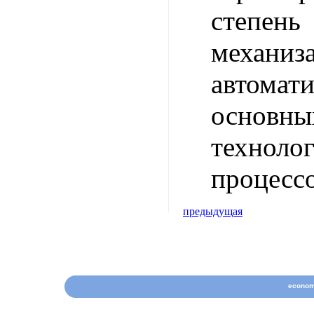
степень
механ
автомат
основны
техноло
процессо
предыдущая
econom