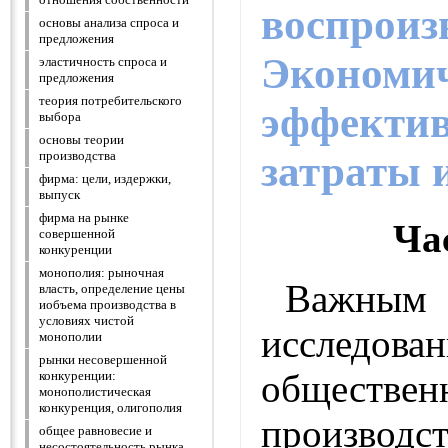
воспроиз
основы анализа спроса и
предложения
Экономи
эластичность спроса и
предложения
теория потребительского
эффектив
выбора
основы теории
затраты 
производства
фирма: цели, издержки,
выпуск
фирма на рынке
Ча
совершенной
конкуренции
монополия: рыночная
Важным 
власть, определение цены
иобъема производства в
условиях чистой
исследован
монополии
рынки несовершенной
обществен
конкуренции:
монополистическая
конкуренция, олигополия
производ
общее равновесие и
несостоятельность рынка