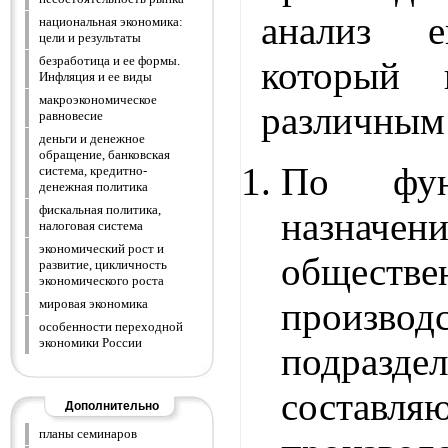
анализ е
национальная экономика:
цели и результаты
безработица и ее формы.
который 
Инфляция и ее виды
макроэкономическое
различным
равновесие
деньги и денежное
обращение, банковская
По функ
система, кредитно-
денежная политика
фискальная политика,
назначен
налоговая система
экономический рост и
обществе
развитие, цикличность
экономического роста
производ
мировая экономика
особенности переходной
экономики России
подразде
составля
Дополнительно
планы семинаров