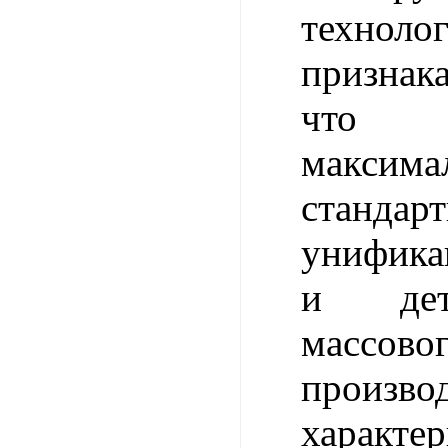
техноло
признак
что пр
максима
станда
унифика
и дет
массово
произво
характе