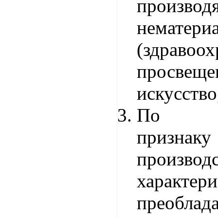
производ
нематер
(здравоох
просвеще
искусство
По от
признаку
производ
характери
преобла