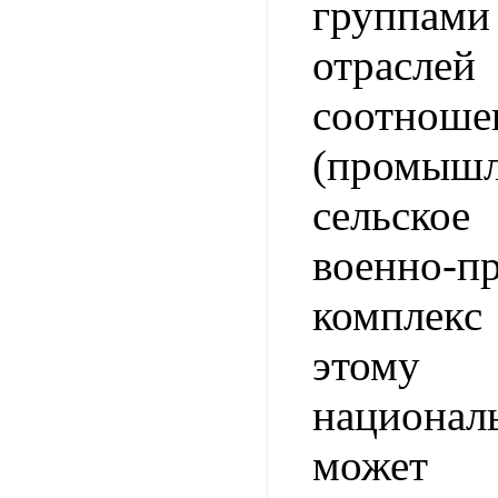
группами
отрас
соотноше
(промышл
сельско
военно-п
комплек
этому
национал
мож