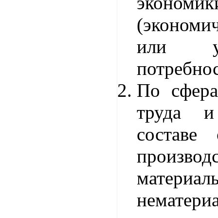
экономик
(эконом
или удо
потребнос
По сфер
труда и
составе 
производ
матер
нематери