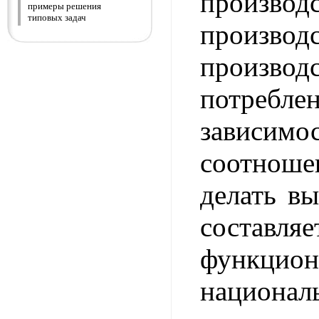
произво
примеры решения
типовых задач
произ
производ
потре
зависи
соотно
делать вы
составл
функцион
национал