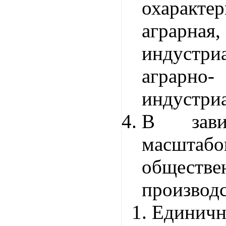
охаракт
аграрная,
индустр
аграрно-
индустриа
В зави
масштаб
обществе
производс
Единичн