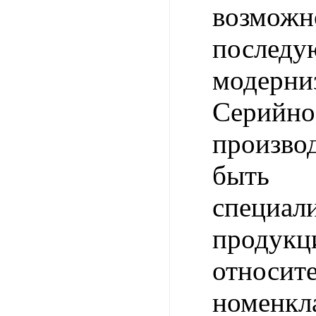
возм
после
модерни
Серийно
произво
быть
специал
продукц
относит
номенкл