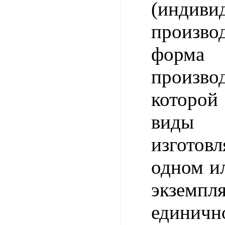
(индиви
произ
форма 
произв
которо
виды 
изгот
одном и
экзем
единичн