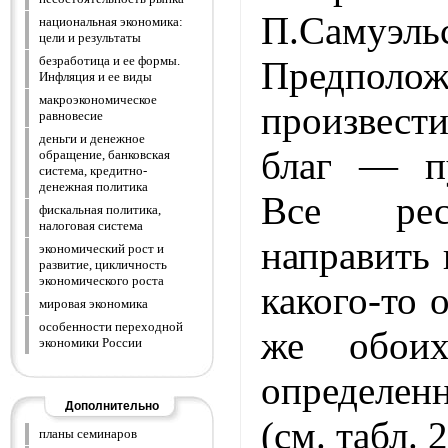
П.Самуэль
национальная экономика:
цели и результаты
безработица и ее формы.
Предполож
Инфляция и ее виды
макроэкономическое
произве
равновесие
деньги и денежное
благ — п
обращение, банковская
система, кредитно-
денежная политика
Все ре
фискальная политика,
налоговая система
направить 
экономический рост и
развитие, цикличность
экономического роста
какого-то 
мировая экономика
особенности переходной
же обои
экономики России
определе
Дополнительно
(см. табл. 2
планы семинаров