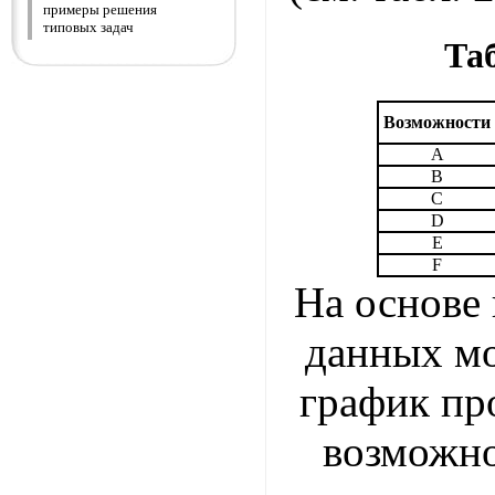
примеры решения
типовых задач
Таб
Возможности
A
B
C
D
E
F
На основе
данных м
график пр
возможно