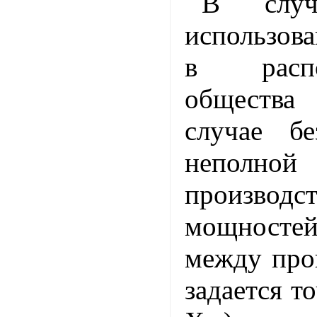
В случ
использов
в расп
общества
случае б
неполн
производс
мощносте
между про
задается т