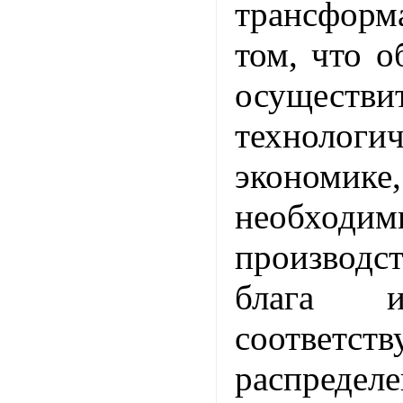
трансформ
том, что 
осуществи
технологи
экономик
необхо
производ
блага и
соответст
распределе