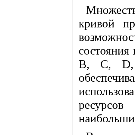
Множес
кривой пр
возможнос
состояния 
B, C, D,
обеспечи
использов
ресурсов
наибольший