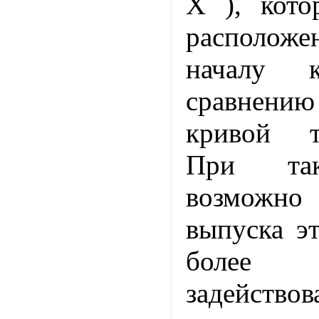
X ), кото
располож
началу к
сравнени
кривой т
При так
возможн
выпуска эт
более
задействов