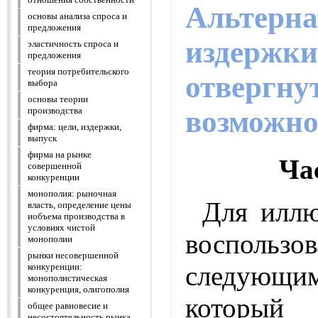
Альтерн
основы анализа спроса и
предложения
издержки
эластичность спроса и
предложения
теория потребительского
отвергну
выбора
основы теории
возможно
производства
фирма: цели, издержки,
выпуск
фирма на рынке
Ча
совершенной
конкуренции
монополия: рыночная
Для илл
власть, определение цены
иобъема производства в
условиях чистой
воспользов
монополии
рынки несовершенной
следующ
конкуренции:
монополистическая
конкуренция, олигополия
которы
общее равновесие и
несостоятельность рынка