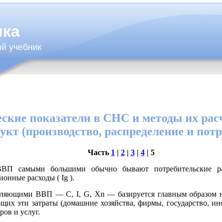
ика
й учебник
кие показатели в СНС и методы их расч
укт (производство, распределение и потр
Часть
1
|
2
|
3
|
4
| 5
ВВП самыми большими обычно бывают потребительские р
нные расходы ( Ig ).
вляющими ВВП — C, I, G, Xn — базируется главным образом 
щих эти затраты (домашние хозяйства, фирмы, государство, ино
ов и услуг.