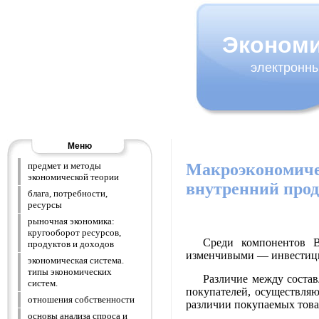
Эконом
электронны
Меню
Макроэкономичес
предмет и методы
экономической теории
внутренний прод
блага, потребности,
ресурсы
рыночная экономика:
кругооборот ресурсов,
Среди компонентов 
продуктов и доходов
изменчивыми — инвестицио
экономическая система.
типы экономических
Различие между соста
систем.
покупателей, осуществляю
отношения собственности
различии покупаемых товар
основы анализа спроса и