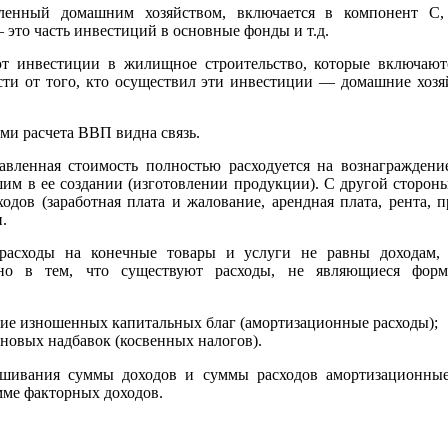
пленный домашним хозяйством, включается в компонент C,
это часть инвестиций в основные фонды и т.д.
т инвестиции в жилищное строительство, которые включают
ти от того, кто осуществил эти инвестиции — домашние хозя
и расчета ВВП видна связь.
авленная стоимость полностью расходуется на вознаграждени
шим в ее создании (изготовлении продукции). С другой сторон
одов (заработная плата и жалование, арендная плата, рента, п
.
расходы на конечные товары и услуги не равны доходам,
ано в тем, что существуют расходы, не являющиеся фор
ие изношенных капитальных благ (амортизационные расходы);
еновых надбавок (косвенных налогов).
ешивания суммы доходов и суммы расходов амортизационные
мме факторных доходов.