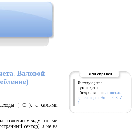
ета. Валовой
Для справки
ебление)
Инструкция и
руководство по
обслуживанию
японских
кроссоверов Honda CR-V
1
асходы ( C ), а самыми
на различии между типами
странный сектор), а не на