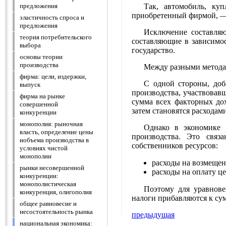
Так, автомобиль, ку
предложения
приобретенный фирмой, — 
эластичность спроса и
предложения
Исключение составляю
теория потребительского
составляющие в зависимос
выбора
государство.
основы теории
производства
Между разными методам
фирма: цели, издержки,
С одной стороны, доб
выпуск
производства, участвовав
фирма на рынке
сумма всех факторных дох
совершенной
затем становятся расходами
конкуренции
монополия: рыночная
Однако в экономике 
власть, определение цены
производства. Это связ
иобъема производства в
собственников ресурсов:
условиях чистой
монополии
расходы на возмещен
рынки несовершенной
расходы на оплату ц
конкуренции:
монополистическая
Поэтому для уравнов
конкуренция, олигополия
налоги прибавляются к су
общее равновесие и
несостоятельность рынка
предыдущая
национальная экономика: