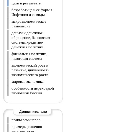
цели и результаты
безработица и ее формы.
Инфляция и ее виды
макроэкономическое
равновесие
деньги и денежное
обращение, банковская
система, кредитно-
денежная политика
фискальная политика,
налоговая система
экономический рост и
развитие, цикличность
экономического роста
мировая экономика
особенности переходной
экономики России
Дополнительно
планы семинаров
примеры решения
типовых задач