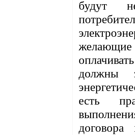
будут не
потребите
электро
желающие
оплачив
должны 
энергетич
есть пра
выполне
договора