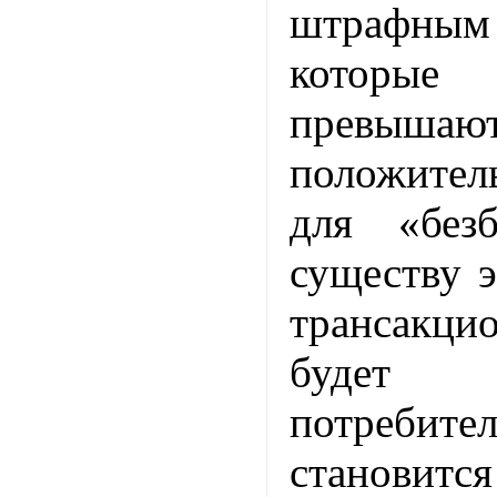
штрафны
которые
превышаю
положите
для «без
существу э
трансакци
будет 
потреб
станови