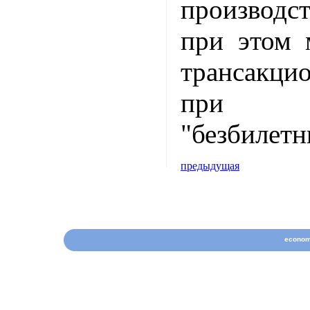
производст
при этом 
трансакци
при 
"безбилетн
предыдущая
econom