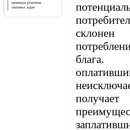
примеры решения
потенциал
типовых задач
потребит
склонен
потребле
блага. 
оплативши
неисключа
получа
преимуще
заплатив