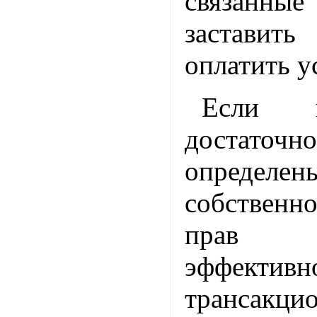
связанны
заставить
оплатить у
Если в
достат
опреде
собствен
прав фу
эффек
трансакци