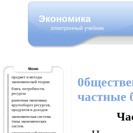
Экономика
электронный учебник
Меню
предмет и методы
0бществе
экономической теории
блага, потребности,
частные 
ресурсы
рыночная экономика:
кругооборот ресурсов,
продуктов и доходов
Ча
экономическая система.
типы экономических
систем.
отношения собственности