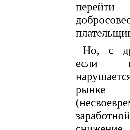
перейти
добросове
плательщик
Но, с д
если в
нарушаетс
рынк
(несвоевр
зарабо
снижение