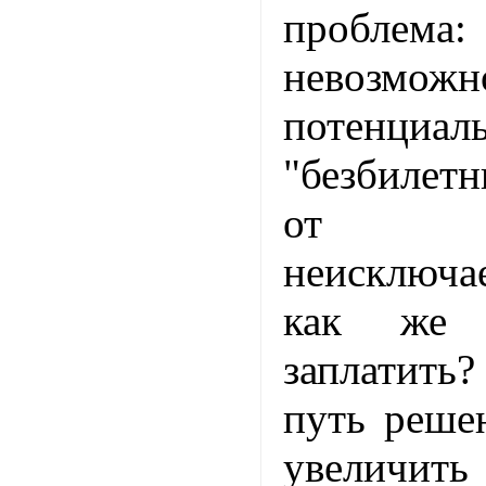
пробл
невозможн
потенциал
"безбилет
от по
неисключа
как же 
заплатить
путь реше
увеличить