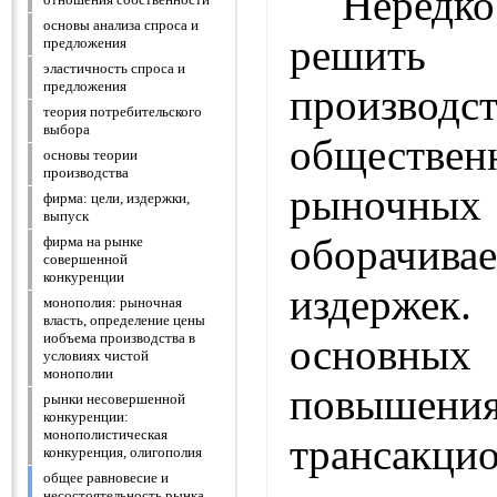
Неред
основы анализа спроса и
решить
предложения
эластичность спроса и
предложения
производст
теория потребительского
выбора
общественн
основы теории
производства
рыночны
фирма: цели, издержки,
выпуск
оборачив
фирма на рынке
совершенной
конкуренции
издерж
монополия: рыночная
власть, определение цены
иобъема производства в
основных 
условиях чистой
монополии
повышени
рынки несовершенной
конкуренции:
монополистическая
трансакци
конкуренция, олигополия
общее равновесие и
несостоятельность рынка