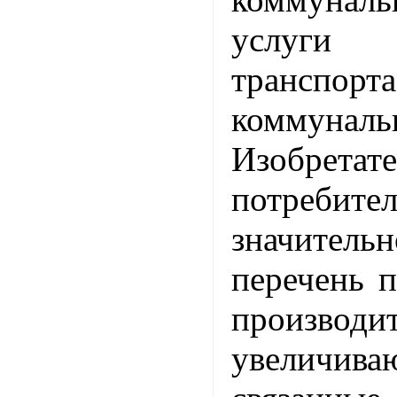
услуги о
транспорта
коммуналь
Изобретат
потреби
значител
перечень п
производи
увеличив