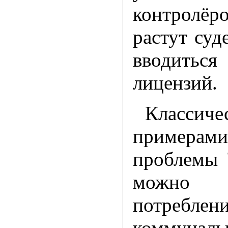
контролёр
растут суд
вводит
лицензий.
Классиче
примерами
проблемы 
можно
потреб
коммуналь