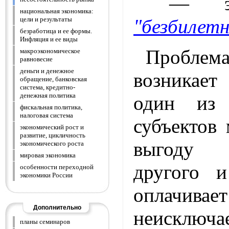
— э
национальная экономика:
"безбилетн
цели и результаты
безработица и ее формы.
Инфляция и ее виды
Проблема
макроэкономическое
равновесие
деньги и денежное
возникае
обращение, банковская
система, кредитно-
денежная политика
один из 
фискальная политика,
налоговая система
субъектов
экономический рост и
развитие, цикличность
выгоду 
экономического роста
мировая экономика
другого 
особенности переходной
экономики России
оплачивает
Дополнительно
неисключае
планы семинаров