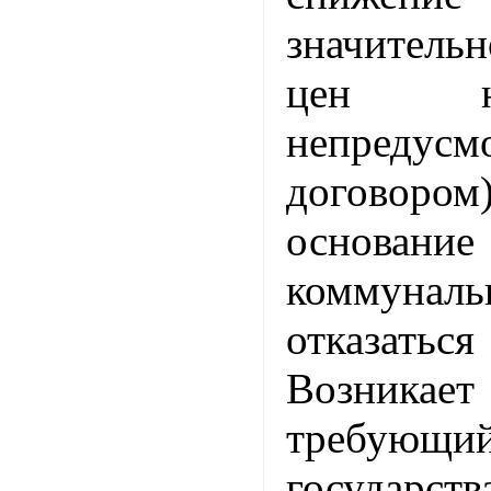
значител
цен н
непредусм
договором
основа­ни
коммун
отказатьс
Возника
требующий
государств