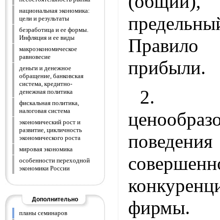
(общий
национальная экономика:
предельн
цели и результаты
безработица и ее формы.
Инфляция и ее виды
Правило 
макроэкономическое
равновесие
прибыли.
деньги и денежное
обращение, банковская
система, кредитно-
2. Ос
денежная политика
фискальная политика,
налоговая система
ценооб
экономический рост и
развитие, цикличность
поведения
экономического роста
мировая экономика
совершенн
особенности переходной
экономики России
конкуренц
Дополнительно
фирмы.
планы семинаров