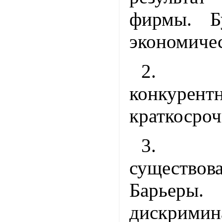
фирмы. Б
экономиче
2. Р
конкурен
краткосроч
3. 
существов
Барьер
дискримин