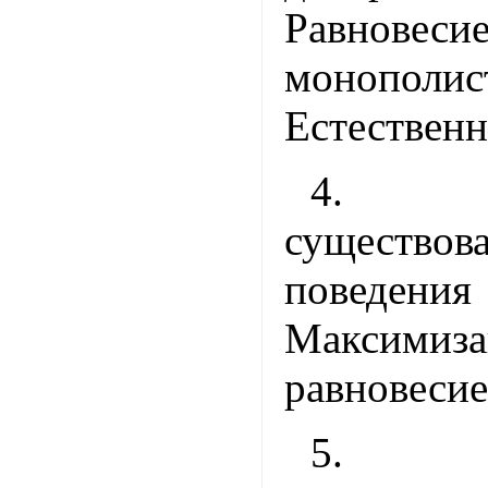
Равнов
монополис
Естествен
4. 
существо
поведени
Максимиз
равновеси
5. 