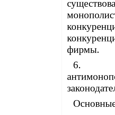
существов
монополис
конкурен
конкуренц
фирмы.
6. Ос
антимоноп
законодате
Основные