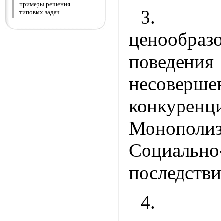
примеры решения
3. Ос
типовых задач
ценооб
поведения
несоверше
конкуренц
Монополиз
Социально
последстви
4. П