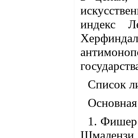
искусстве
индекс Л
Херфиндал
антимоноп
государств
Список л
Основная
1. Фишер 
Шмал