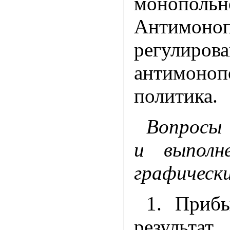
монопол
Антимоноп
регулиро
антимоноп
политика.
Вопросы 
и выполн
графическ
1. Приб
результа