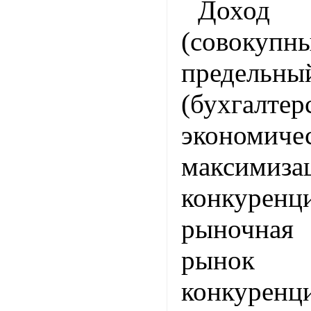
Дохо
(совокуп
предельн
(бухгалтер
экономиче
максимиз
конкуренц
рыночна
рынок 
конкуренц