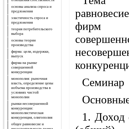
Тема 
основы анализа спроса и
равновес
предложения
эластичность спроса и
фирм 
предложения
теория потребительского
выбора
совер
основы теории
производства
несоверше
фирма: цели, издержки,
выпуск
конкуренци
фирма на рынке
совершенной
конкуренции
Семинар
монополия: рыночная
власть, определение цены
иобъема производства в
условиях чистой
Основные
монополии
рынки несовершенной
конкуренции:
1. Доход
монополистическая
конкуренция, олигополия
общее равновесие и
несостоятельность рынка